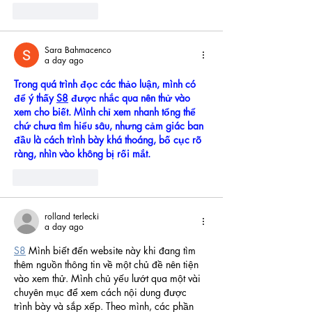
Like
Reply
Sara Bahmacenco
a day ago
Trong quá trình đọc các thảo luận, mình có 
để ý thấy 
S8
 được nhắc qua nên thử vào 
xem cho biết. Mình chỉ xem nhanh tổng thể 
chứ chưa tìm hiểu sâu, nhưng cảm giác ban 
đầu là cách trình bày khá thoáng, bố cục rõ 
ràng, nhìn vào không bị rối mắt.
Like
Reply
rolland terlecki
a day ago
S8
 Mình biết đến website này khi đang tìm 
thêm nguồn thông tin về một chủ đề nên tiện 
vào xem thử. Mình chủ yếu lướt qua một vài 
chuyên mục để xem cách nội dung được 
trình bày và sắp xếp. Theo mình, các phần 