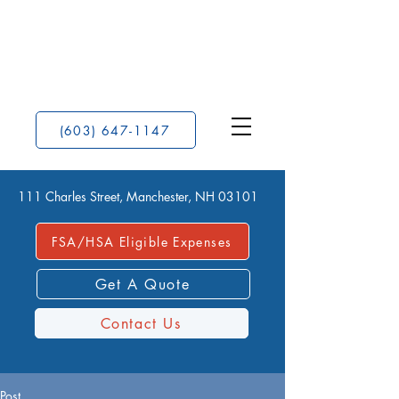
(603) 647-1147
111 Charles Street, Manchester, NH 03101
FSA/HSA Eligible Expenses
Get A Quote
Contact Us
Post